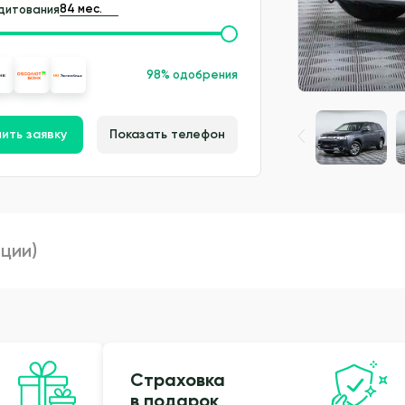
дитования
98% одобрения
ить заявку
Показать телефон
пции)
Страховка
в подарок