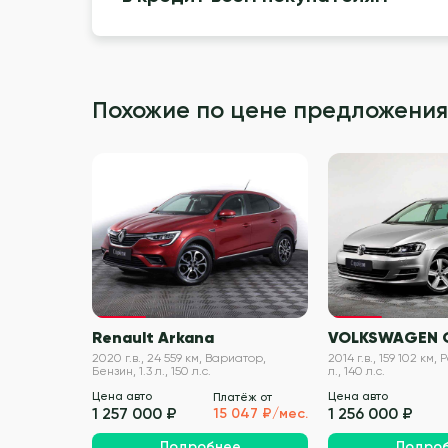
Похожие по цене предложения
VIN проверен
Renault Arkana
VOLKSWAGEN 
2020 г.в., 24 559 км, Вариатор,
2014 г.в., 159 102 км, 
Бензин, 1.3 л., 150 л.с.
л., 140 л.с.
Цена авто
Цена авто
Платёж от
1 257 000 ₽
1 256 000 ₽
15 047 ₽/мес.
Подробнее
Подро