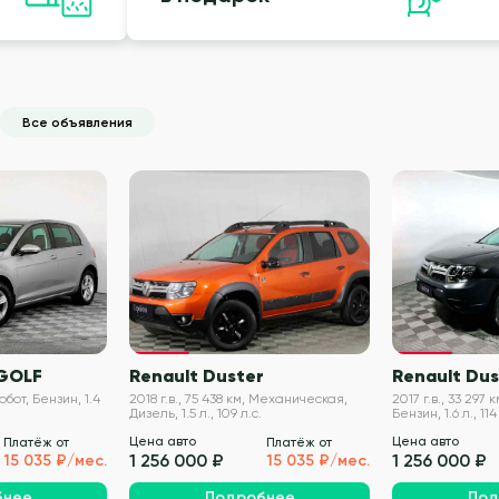
Все объявления
VIN проверен
VIN проверен
GOLF
Renault Duster
Renault Dus
Робот, Бензин, 1.4
2018 г.в., 75 438 км, Механическая,
2017 г.в., 33 297
Дизель, 1.5 л., 109 л.с.
Бензин, 1.6 л., 114
Цена авто
Цена авто
Платёж от
Платёж от
1 256 000 ₽
1 256 000 ₽
15 035 ₽/мес.
15 035 ₽/мес.
бнее
Подробнее
Под