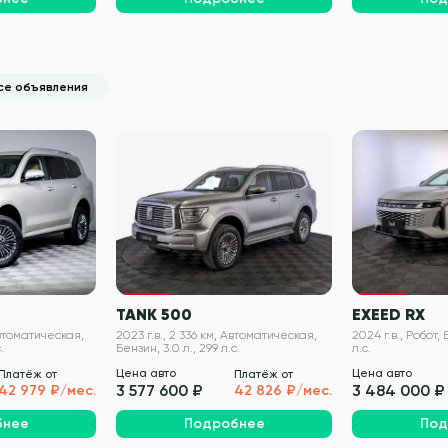
се объявления
VIN проверен
VIN проверен
TANK 500
EXEED RX
Автоматическая,
2023 г.в., 2 336 км, Автоматическая,
2024 г.в., Робот, 
.
Бензин, 3.0 л., 299 л.с.
л.с.
Цена авто
Цена авто
Платёж от
Платёж от
3 577 600 ₽
3 484 000 ₽
42 979 ₽/мес.
42 826 ₽/мес.
бнее
Подробнее
Под