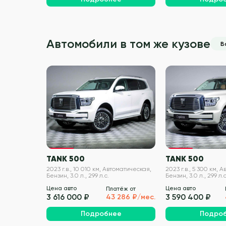
Автомобили в том же кузове
В
VIN проверен
TANK 500
TANK 500
2023 г.в., 10 010 км, Автоматическая,
2023 г.в., 5 300 км, 
Бензин, 3.0 л., 299 л.с.
Бензин, 3.0 л., 299 л.с
Цена авто
Цена авто
Платёж от
3 616 000 ₽
3 590 400 ₽
43 286 ₽/мес.
Подробнее
Подро