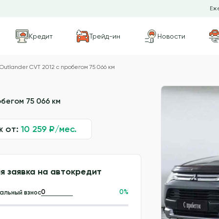
Еже
Кредит
Трейд-ин
Новости
 Outlander CVT 2012 с пробегом 75 066 км
обегом 75 066 км
ж от:
10 259
₽/мес.
я заявка на автокредит
0
%
альный взнос