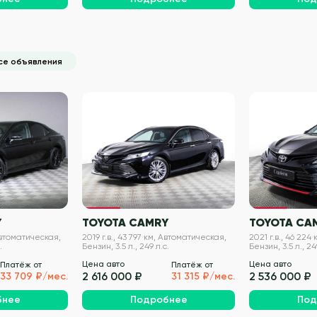
се объявления
VIN проверен
VIN проверен
Y
TOYOTA CAMRY
TOYOTA CA
 Автоматическая,
2019 г.в., 43 797 км, Автоматическая,
2021 г.в., 46 224
.
Бензин, 3.5 л., 249 л.с.
Бензин, 3.5 л., 24
Цена авто
Цена авто
Платёж от
Платёж от
2 616 000 ₽
2 536 000 ₽
33 709 ₽/мес.
31 315 ₽/мес.
бнее
Подробнее
Под