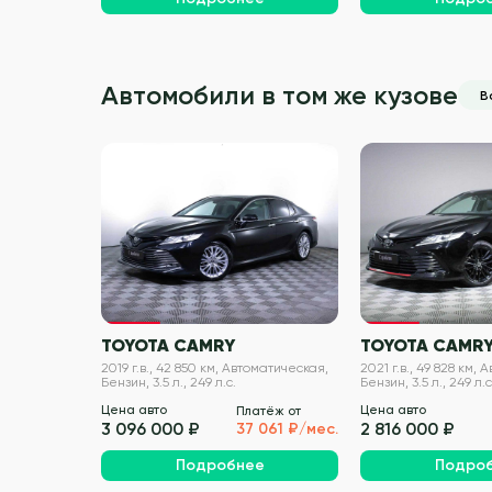
Автомобили в том же кузове
В
VIN проверен
TOYOTA CAMRY
TOYOTA CAMR
2019 г.в., 42 850 км, Автоматическая,
2021 г.в., 49 828 км,
Бензин, 3.5 л., 249 л.с.
Бензин, 3.5 л., 249 л.с
Цена авто
Цена авто
Платёж от
3 096 000 ₽
2 816 000 ₽
37 061 ₽/мес.
Подробнее
Подро