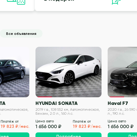
Все объявления
VIN проверен
VIN проверен
TA
HYUNDAI SONATA
Haval F7
, Автоматическая,
2019 г.в., 108 552 км, Автоматическая,
2020 г.в., 26 590
.
Бензин, 2.0 л., 160 л.с.
л., 190 л.с.
Цена авто
Цена авто
Платёж от
Платёж от
1 656 000 ₽
1 656 000 ₽
19 823 ₽/мес.
19 823 ₽/мес.
бнее
Подробнее
Под