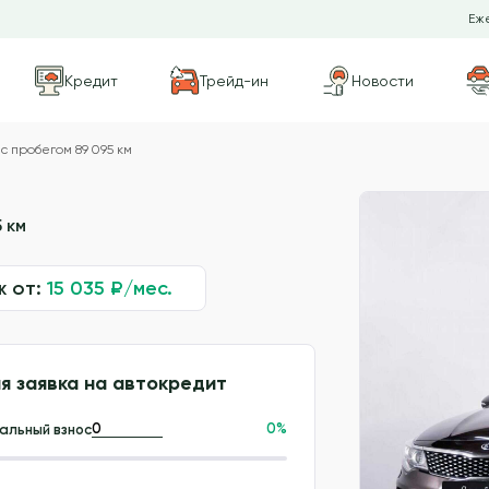
Еже
Кредит
Трейд-ин
Новости
с пробегом 89 095 км
 км
ж от:
15 035
₽/мес.
я заявка на автокредит
0
%
альный взнос