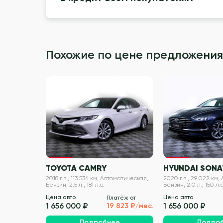
Похожие по цене предложения
VIN проверен
TOYOTA CAMRY
HYUNDAI SONA
2018 г.в., 113 534 км, Автоматическая,
2020 г.в., 29 022 км
Бензин, 2.5 л., 181 л.с.
Бензин, 2.0 л., 150 л.с
Цена авто
Цена авто
Платёж от
1 656 000 ₽
1 656 000 ₽
19 823 ₽/мес.
Подробнее
Подро