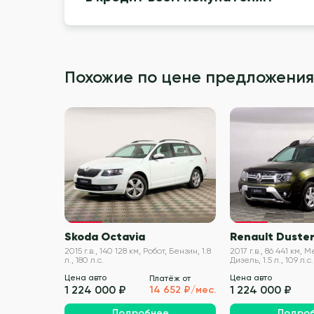
Похожие по цене предложения
VIN проверен
Skoda Octavia
Renault Duste
2015 г.в., 140 128 км, Робот, Бензин, 1.8
2017 г.в., 86 441 км,
л., 180 л.с.
Дизель, 1.5 л., 109 л.с.
Цена авто
Цена авто
Платёж от
1 224 000 ₽
1 224 000 ₽
14 652 ₽/мес.
Подробнее
Подро