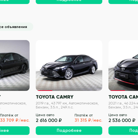
се объявления
VIN проверен
VIN проверен
Y
TOYOTA CAMRY
TOYOTA CA
 Автоматическая,
2019 г.в., 43 797 км, Автоматическая,
2021 г.в., 46 224
.
Бензин, 3.5 л., 249 л.с.
Бензин, 3.5 л., 24
Цена авто
Цена авто
Платёж от
Платёж от
2 616 000 ₽
2 536 000 ₽
33 709 ₽/мес.
31 315 ₽/мес.
бнее
Подробнее
Под