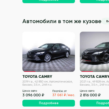
Автомобили в том же кузове
В
VIN проверен
TOYOTA CAMRY
TOYOTA CAMR
2019 г.в., 42 850 км, Автоматическая,
2021 г.в., 49 828 км,
Бензин, 3.5 л., 249 л.с.
Бензин, 3.5 л., 249 л.с
Цена авто
Цена авто
Платёж от
3 096 000 ₽
2 816 000 ₽
37 061 ₽/мес.
Подробнее
Подро