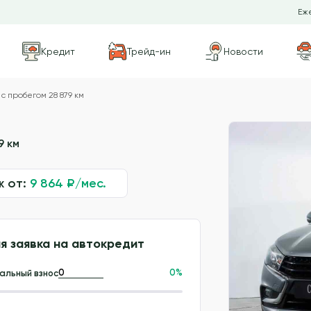
Еже
Кредит
Трейд-ин
Новости
с пробегом 28 879 км
9 км
ж от:
9 864
₽/мес.
я заявка на автокредит
0
%
альный взнос