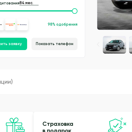
дитования
98% одобрения
ить заявку
Показать телефон
пции)
Страховка
в подарок