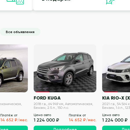
Все объявления
VIN проверен
VIN проверен
r
FORD KUGA
KIA RIO-X (X
 Механическая,
2018 г.в., 64 949 км, Автоматическая,
2021 г.в., 54 564
Бензин, 2.5 л., 150 л.с.
Бензин, 1.6 л., 123
Цена авто
Цена авто
Платёж от
Платёж от
1 224 000 ₽
1 224 000 ₽
14 652 ₽/мес.
14 652 ₽/мес.
бнее
Подробнее
Под