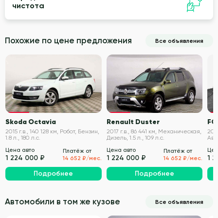
чистота
Похожие по цене предложения
Все объявления
VIN проверен
VIN проверен
Skoda Octavia
Renault Duster
FO
2015 г.в., 140 128 км, Робот, Бензин,
2017 г.в., 86 441 км, Механическая,
2018
1.8 л., 180 л.с.
Дизель, 1.5 л., 109 л.с.
Авт
150 
Цена авто
Цена авто
Цен
Платёж от
Платёж от
1 224 000 ₽
1 224 000 ₽
1 
14 652 ₽/мес.
14 652 ₽/мес.
Подробнее
Подробнее
Автомобили в том же кузове
Все объявления