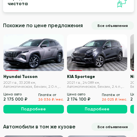
чистота
Похожие по цене предложения
Все объявления
VIN проверен
VIN проверен
Hyundai Tucson
KIA Sportage
Nis
2021 г.в., 33 208 км,
2021 г.в., 24 089 км,
201
Автоматическая, Бензин, 2.0 л.,
Автоматическая, Бензин, 2.4 л.,
Бенз
150 л.с.
184 л.с.
Цена авто
Цена авто
Цен
Платёж от
Платёж от
2 175 000 ₽
2 174 100 ₽
2 1
26 036 ₽/мес.
26 025 ₽/мес.
Подробнее
Подробнее
Автомобили в том же кузове
Все объявления