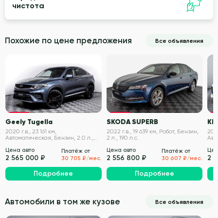
чистота
Похожие по цене предложения
Все объявления
VIN проверен
VIN проверен
Geely Tugella
SKODA SUPERB
KIA
2020 г.в., 23 161 км,
2022 г.в., 19 639 км, Робот, Бензин,
2018
Автоматическая, Бензин, 2.0 л.,
2 л., 190 л.с.
Авт
238 л.с.
370 
Цена авто
Цена авто
Цен
Платёж от
Платёж от
2 565 000 ₽
2 556 800 ₽
2 
30 705 ₽/мес.
30 607 ₽/мес.
Подробнее
Подробнее
Автомобили в том же кузове
Все объявления