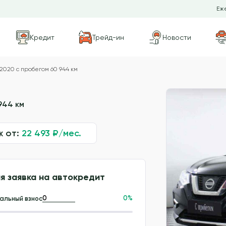
Еже
Кредит
Трейд-ин
Новости
 2020 с пробегом 60 944 км
944 км
ж от:
22 493
₽/мес.
я заявка на автокредит
0
%
альный взнос