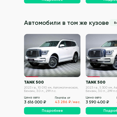
Автомобили в том же кузове
В
VIN проверен
TANK 500
TANK 500
2023 г.в., 10 010 км, Автоматическая,
2023 г.в., 5 300 км, 
Бензин, 3.0 л., 299 л.с.
Бензин, 3.0 л., 299 л.с
Цена авто
Цена авто
Платёж от
3 616 000 ₽
3 590 400 ₽
43 286 ₽/мес.
Подробнее
Подро