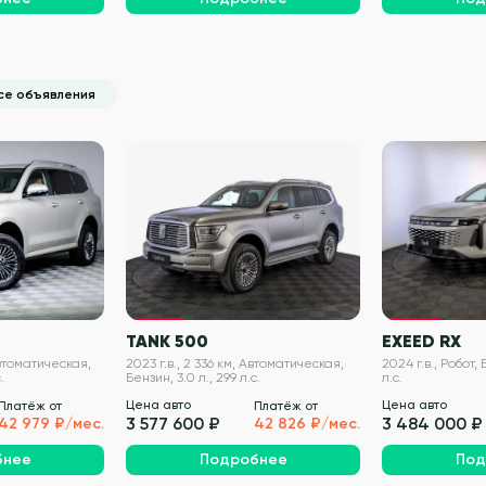
се объявления
VIN проверен
VIN проверен
TANK 500
EXEED RX
Автоматическая,
2023 г.в., 2 336 км, Автоматическая,
2024 г.в., Робот, 
.
Бензин, 3.0 л., 299 л.с.
л.с.
Цена авто
Цена авто
Платёж от
Платёж от
3 577 600 ₽
3 484 000 ₽
42 979 ₽/мес.
42 826 ₽/мес.
бнее
Подробнее
Под