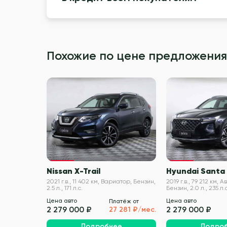
Похожие по цене предложения
VIN проверен
Nissan X-Trail
Hyundai Santa
2021 г.в., 11 402 км, Вариатор, Бензин,
2019 г.в., 79 212 км,
2.5 л., 171 л.с.
Бензин, 2.0 л., 235 л.с
Цена авто
Цена авто
Платёж от
2 279 000 ₽
2 279 000 ₽
27 281 ₽/мес.
Подробнее
Подро