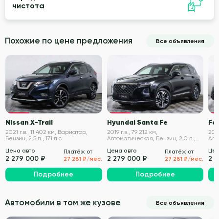
чистота
Похожие по цене предложения
Все объявления
VIN проверен
VIN проверен
Nissan X-Trail
Hyundai Santa Fe
For
2021 г.в., 11 402 км, Вариатор,
2019 г.в., 79 212 км,
2015
Бензин, 2.5 л., 171 л.с.
Автоматическая, Бензин, 2.0 л.,
Авт
235 л.с.
249 
Цена авто
Цена авто
Цен
Платёж от
Платёж от
2 279 000 ₽
2 279 000 ₽
2 
27 281 ₽/мес.
27 281 ₽/мес.
Подробнее
Подробнее
Автомобили в том же кузове
Все объявления