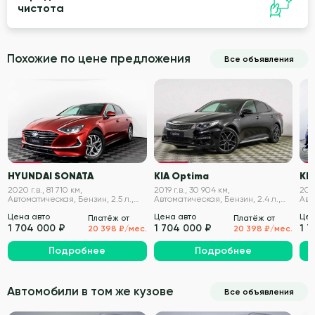
чистота
Похожие по цене предложения
Все объявления
VIN проверен
VIN проверен
HYUNDAI SONATA
KIA Optima
KIA
2020 г.в., 81 710 км,
2019 г.в., 30 904 км,
2021
Автоматическая, Бензин, 2.5 л.,
Автоматическая, Бензин, 2.4 л.,
Авт
180 л.с.
188 л.с.
194 
Цена авто
Цена авто
Цен
Платёж от
Платёж от
1 704 000 ₽
1 704 000 ₽
1 
20 398 ₽/мес.
20 398 ₽/мес.
Подробнее
Подробнее
Автомобили в том же кузове
Все объявления