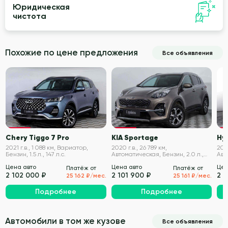
Юридическая
чистота
Похожие по цене предложения
Все объявления
VIN проверен
VIN проверен
Chery Tiggo 7 Pro
KIA Sportage
Hy
2021 г.в., 1 088 км, Вариатор,
2020 г.в., 26 789 км,
2022
Бензин, 1.5 л., 147 л.с.
Автоматическая, Бензин, 2.0 л.,
Авт
150 л.с.
л.с.
Цена авто
Цена авто
Цен
Платёж от
Платёж от
2 102 000 ₽
2 101 900 ₽
2 1
25 162 ₽/мес.
25 161 ₽/мес.
Подробнее
Подробнее
Автомобили в том же кузове
Все объявления