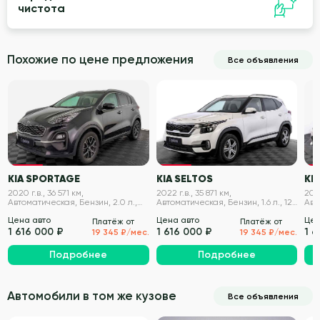
чистота
Похожие по цене предложения
Все объявления
VIN проверен
VIN проверен
KIA SPORTAGE
KIA SELTOS
KIA
2020 г.в., 36 571 км,
2022 г.в., 35 871 км,
2020
Автоматическая, Бензин, 2.0 л.,
Автоматическая, Бензин, 1.6 л., 121
Авт
150 л.с.
л.с.
194 
Цена авто
Цена авто
Цен
Платёж от
Платёж от
1 616 000 ₽
1 616 000 ₽
1 6
19 345 ₽/мес.
19 345 ₽/мес.
Подробнее
Подробнее
Автомобили в том же кузове
Все объявления