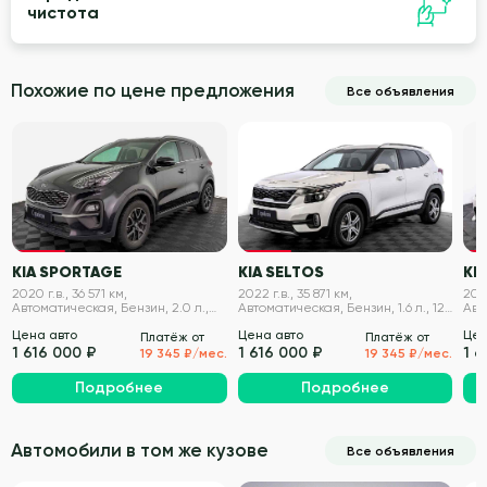
чистота
Похожие по цене предложения
Все объявления
VIN проверен
VIN проверен
KIA SPORTAGE
KIA SELTOS
KIA
2020 г.в., 36 571 км,
2022 г.в., 35 871 км,
2020
Автоматическая, Бензин, 2.0 л.,
Автоматическая, Бензин, 1.6 л., 121
Авт
150 л.с.
л.с.
194 
Цена авто
Цена авто
Цен
Платёж от
Платёж от
1 616 000 ₽
1 616 000 ₽
1 6
19 345 ₽/мес.
19 345 ₽/мес.
Подробнее
Подробнее
Автомобили в том же кузове
Все объявления