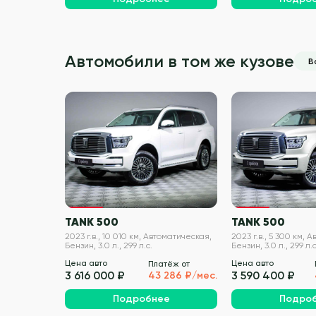
Автомобили в том же кузове
В
VIN проверен
TANK 500
TANK 500
2023 г.в., 10 010 км, Автоматическая,
2023 г.в., 5 300 км, 
Бензин, 3.0 л., 299 л.с.
Бензин, 3.0 л., 299 л.с
Цена авто
Цена авто
Платёж от
3 616 000 ₽
3 590 400 ₽
43 286 ₽/мес.
Подробнее
Подро