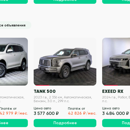
се объявления
VIN проверен
VIN проверен
TANK 500
EXEED RX
Автоматическая,
2023 г.в., 2 336 км, Автоматическая,
2024 г.в., Робот, 
.
Бензин, 3.0 л., 299 л.с.
л.с.
Цена авто
Цена авто
Платёж от
Платёж от
3 577 600 ₽
3 484 000 ₽
42 979 ₽/мес.
42 826 ₽/мес.
бнее
Подробнее
Под