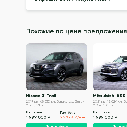
Похожие по цене предложения
VIN проверен
Nissan X-Trail
Mitsubishi ASX
2019 г.в., 68 330 км, Вариатор, Бензин,
2021 г.в., 12 624 км,
2.5 л., 171 л.с.
2.0 л., 150 л.с.
Цена авто
Цена авто
Платёж от
1 999 000 ₽
1 999 000 ₽
23 929 ₽/мес.
Подробнее
Подро