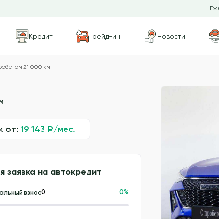
Еже
Кредит
Трейд-ин
Новости
робегом 21 000 км
м
ж от:
19 143
₽/мес.
я заявка на автокредит
0
%
альный взнос