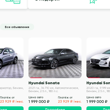
Все объявления
VIN проверен
VIN проверен
Hyundai Sonata
Hyundai So
 Вариатор, Бензин,
2021 г.в., 34 710 км, Автоматическая,
2020 г.в., 9 199 
Бензин, 2.5 л., 180 л.с.
Бензин, 2.5 л., 18
Цена авто
Цена авто
Платёж от
Платёж от
1 999 000 ₽
1 999 000 ₽
23 929 ₽/мес.
23 929 ₽/мес.
бнее
Подробнее
Под