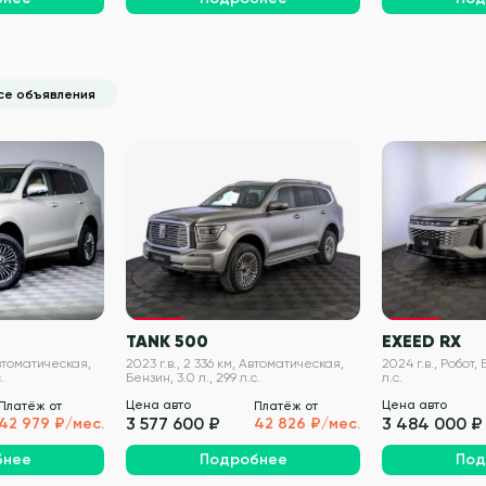
се объявления
VIN проверен
VIN проверен
TANK 500
EXEED RX
Автоматическая,
2023 г.в., 2 336 км, Автоматическая,
2024 г.в., Робот, 
.
Бензин, 3.0 л., 299 л.с.
л.с.
Цена авто
Цена авто
Платёж от
Платёж от
3 577 600 ₽
3 484 000 ₽
42 979 ₽/мес.
42 826 ₽/мес.
бнее
Подробнее
Под