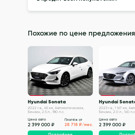
Похожие по цене предложения
VIN проверен
Hyundai Sonata
Hyundai Sonat
2022 г.в., 45 км, Автоматическая,
2023 г.в., 1 167 км, А
Бензин, 2.5 л., 180 л.с.
Бензин, 2.0 л., 160 л.с
Цена авто
Цена авто
Платёж от
2 399 000 ₽
2 399 000 ₽
28 718 ₽/мес.
Подробнее
Подро