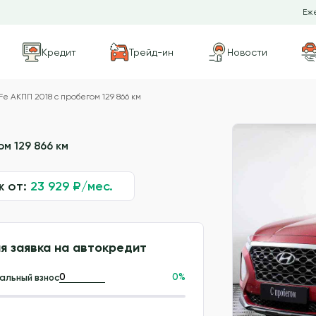
Еже
Кредит
Трейд-ин
Новости
Fe АКПП 2018 с пробегом 129 866 км
м 129 866 км
ж от:
23 929
₽/мес.
я заявка на автокредит
0
%
альный взнос