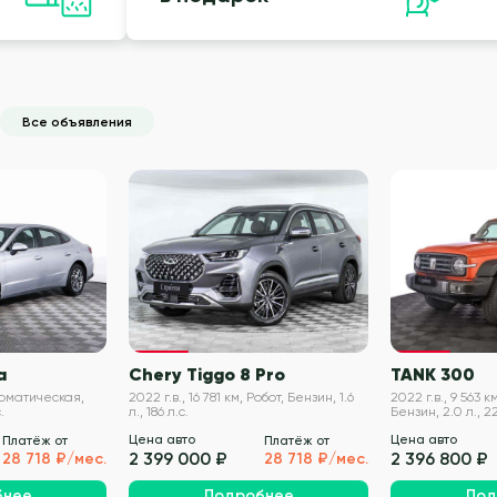
Все объявления
VIN проверен
VIN проверен
a
Chery Tiggo 8 Pro
TANK 300
втоматическая,
2022 г.в., 16 781 км, Робот, Бензин, 1.6
2022 г.в., 9 563 
.
л., 186 л.с.
Бензин, 2.0 л., 22
Цена авто
Цена авто
Платёж от
Платёж от
2 399 000 ₽
2 396 800 ₽
28 718 ₽/мес.
28 718 ₽/мес.
бнее
Подробнее
Под