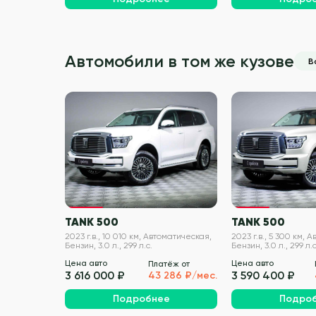
Автомобили в том же кузове
В
VIN проверен
TANK 500
TANK 500
2023 г.в., 10 010 км, Автоматическая,
2023 г.в., 5 300 км, 
Бензин, 3.0 л., 299 л.с.
Бензин, 3.0 л., 299 л.с
Цена авто
Цена авто
Платёж от
3 616 000 ₽
3 590 400 ₽
43 286 ₽/мес.
Подробнее
Подро