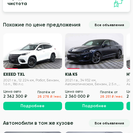
чистота
Похожие по цене предложения
Все объявления
VIN проверен
VIN проверен
EXEED TXL
KIA K5
HY
2021 г.в., 12 224 км, Робот, Бензин,
2021 г.в., 34 932 км,
2022
1.6 л., 186 л.с.
Автоматическая, Бензин, 2.5 л.,
Авт
194 л.с.
186 
Цена авто
Цена авто
Цен
Платёж от
Платёж от
2 362 300 ₽
2 360 000 ₽
2 
28 278 ₽/мес.
28 251 ₽/мес.
Подробнее
Подробнее
Автомобили в том же кузове
Все объявления