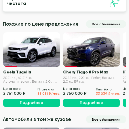
чистота
Похожие по цене предложения
Все объявления
VIN проверен
VIN проверен
Geely Tugella
Chery Tiggo 8 Pro Max
HY
2021 г.в., 62 214 км,
2022 г.в., 290 км, Робот, Бензин,
2021
Автоматическая, Бензин, 2.0 л.,
2.0 л., 197 л.с.
Авт
238 л.с.
180 
Цена авто
Цена авто
Цен
Платёж от
Платёж от
2 761 000 ₽
2 760 000 ₽
2 
33 051 ₽/мес.
33 039 ₽/мес.
Подробнее
Подробнее
Автомобили в том же кузове
Все объявления