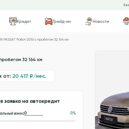
Еже
Кредит
Трейд-ин
Новости
PASSAT Робот 2016 с пробегом 32 164 км
 пробегом 32 164 км
ж от:
20 417
₽/мес.
я заявка на автокредит
0
%
альный взнос