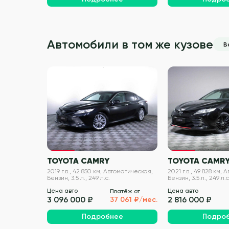
Автомобили в том же кузове
В
VIN проверен
TOYOTA CAMRY
TOYOTA CAMR
2019 г.в., 42 850 км, Автоматическая,
2021 г.в., 49 828 км,
Бензин, 3.5 л., 249 л.с.
Бензин, 3.5 л., 249 л.с
Цена авто
Цена авто
Платёж от
3 096 000 ₽
2 816 000 ₽
37 061 ₽/мес.
Подробнее
Подро