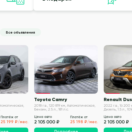
Все объявления
VIN проверен
VIN проверен
Toyota Camry
Renault Dus
 Автоматическая,
2018 г.в., 120 819 км, Автоматическая,
2022 г.в., 16 20
.
Бензин, 2.5 л., 181 л.с.
Дизель, 1.5 л., 109
Цена авто
Цена авто
Платёж от
Платёж от
2 105 000 ₽
2 105 000 ₽
25 199 ₽/мес.
25 198 ₽/мес.
бнее
Подробнее
Под