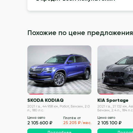
Похожие по цене предложения
VIN проверен
SKODA KODIAQ
KIA Sportage
2021 г.в., 44 958 км, Робот, Бензин, 2.0
2021 г.в., 21 132 км,
л., 180 л.с.
Бензин, 2.4 л., 184 л.с
Цена авто
Цена авто
Платёж от
2 105 600 ₽
2 105 100 ₽
25 205 ₽/мес.
Подробнее
Подро