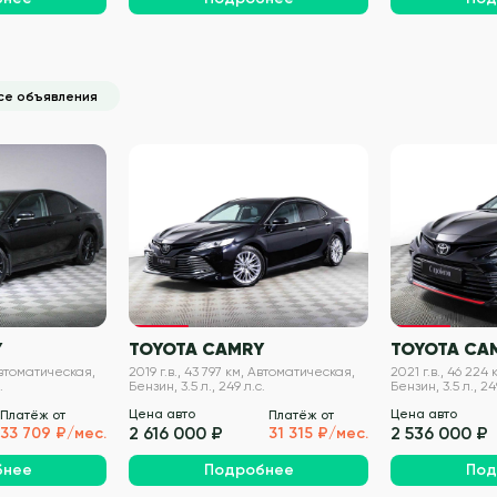
се объявления
VIN проверен
VIN проверен
Y
TOYOTA CAMRY
TOYOTA CA
 Автоматическая,
2019 г.в., 43 797 км, Автоматическая,
2021 г.в., 46 224
.
Бензин, 3.5 л., 249 л.с.
Бензин, 3.5 л., 24
Цена авто
Цена авто
Платёж от
Платёж от
2 616 000 ₽
2 536 000 ₽
33 709 ₽/мес.
31 315 ₽/мес.
бнее
Подробнее
Под