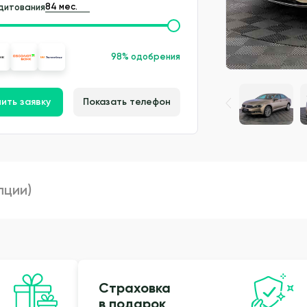
дитования
98% одобрения
ить заявку
Показать телефон
пции)
Страховка
в подарок