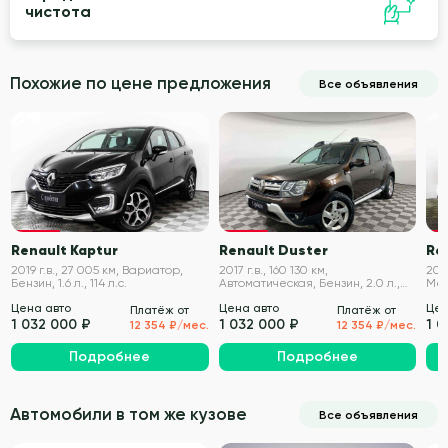
чистота
Похожие по цене предложения
Все объявления
VIN проверен
VIN проверен
Renault Kaptur
Renault Duster
Re
2019 г.в., 27 005 км, Вариатор,
2017 г.в., 160 130 км,
2017
Бензин, 1.6 л., 114 л.с.
Автоматическая, Бензин, 2.0 л.,
Мех
143 л.с.
л.с.
Цена авто
Цена авто
Цен
Платёж от
Платёж от
1 032 000 ₽
1 032 000 ₽
1 
12 354 ₽/мес.
12 354 ₽/мес.
Подробнее
Подробнее
Автомобили в том же кузове
Все объявления