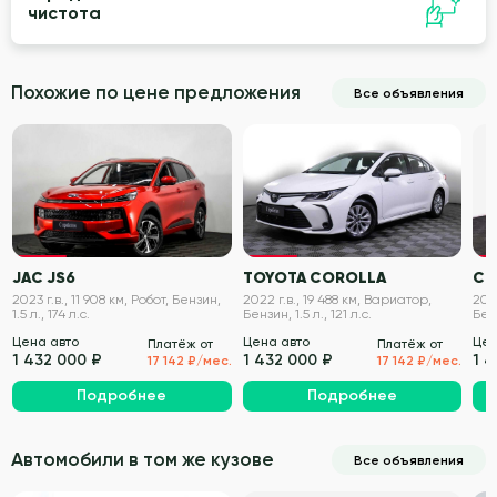
чистота
Похожие по цене предложения
Все объявления
VIN проверен
VIN проверен
JAC JS6
TOYOTA COROLLA
CH
2023 г.в., 11 908 км, Робот, Бензин,
2022 г.в., 19 488 км, Вариатор,
202
1.5 л., 174 л.с.
Бензин, 1.5 л., 121 л.с.
Бенз
Цена авто
Цена авто
Цен
Платёж от
Платёж от
1 432 000 ₽
1 432 000 ₽
1 
17 142 ₽/мес.
17 142 ₽/мес.
Подробнее
Подробнее
Автомобили в том же кузове
Все объявления