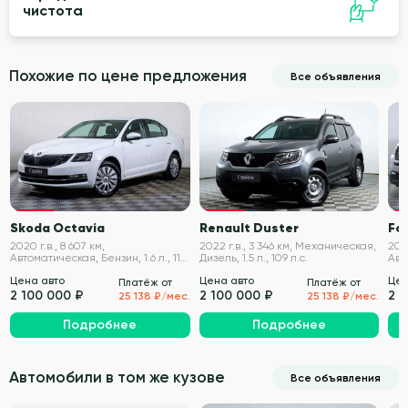
чистота
Похожие по цене предложения
Все объявления
VIN проверен
VIN проверен
Skoda Octavia
Renault Duster
For
2020 г.в., 8 607 км,
2022 г.в., 3 346 км, Механическая,
2016
Автоматическая, Бензин, 1.6 л., 110
Дизель, 1.5 л., 109 л.с.
Авт
л.с.
249 
Цена авто
Цена авто
Цен
Платёж от
Платёж от
2 100 000 ₽
2 100 000 ₽
2 
25 138 ₽/мес.
25 138 ₽/мес.
Подробнее
Подробнее
Автомобили в том же кузове
Все объявления