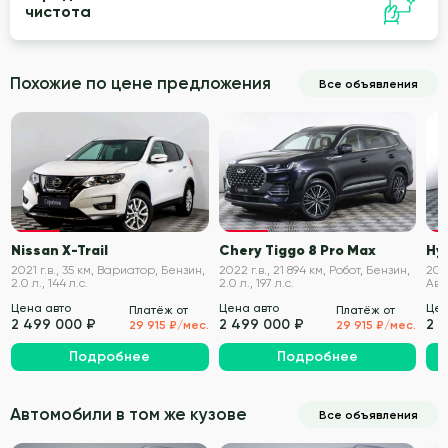
чистота
Похожие по цене предложения
Все объявления
VIN проверен
VIN проверен
Nissan X-Trail
Chery Tiggo 8 Pro Max
Hy
2021 г.в., 35 км, Вариатор, Бензин,
2022 г.в., 21 894 км, Робот, Бензин,
2020
2.0 л., 144 л.с.
2.0 л., 197 л.с.
Авт
200
Цена авто
Цена авто
Цен
Платёж от
Платёж от
2 499 000 ₽
2 499 000 ₽
2 
29 915 ₽/мес.
29 915 ₽/мес.
Подробнее
Подробнее
Автомобили в том же кузове
Все объявления