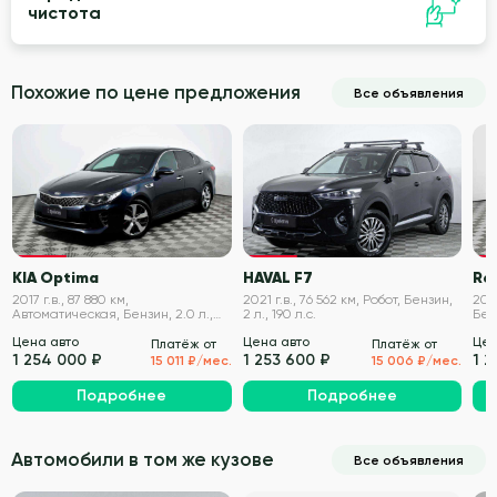
чистота
Похожие по цене предложения
Все объявления
VIN проверен
VIN проверен
KIA Optima
HAVAL F7
Re
2017 г.в., 87 880 км,
2021 г.в., 76 562 км, Робот, Бензин,
202
Автоматическая, Бензин, 2.0 л.,
2 л., 190 л.с.
Бенз
245 л.с.
Цена авто
Цена авто
Цен
Платёж от
Платёж от
1 254 000 ₽
1 253 600 ₽
1 2
15 011 ₽/мес.
15 006 ₽/мес.
Подробнее
Подробнее
Автомобили в том же кузове
Все объявления