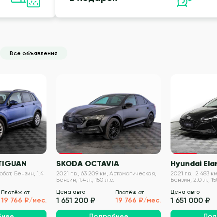
Все объявления
VIN проверен
VIN проверен
TIGUAN
SKODA OCTAVIA
Hyundai Ela
Робот, Бензин, 1.4
2021 г.в., 63 209 км, Автоматическая,
2021 г.в., 2 483 
Бензин, 1.4 л., 150 л.с.
Бензин, 2.0 л., 15
Цена авто
Цена авто
Платёж от
Платёж от
1 651 200 ₽
1 651 000 ₽
19 766 ₽/мес.
19 766 ₽/мес.
бнее
Подробнее
Под