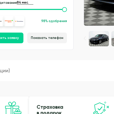
дитования
98% одобрения
ить заявку
Показать телефон
пции)
Страховка
в подарок