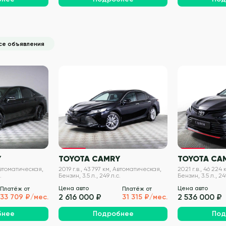
се объявления
VIN проверен
VIN проверен
Y
TOYOTA CAMRY
TOYOTA CA
 Автоматическая,
2019 г.в., 43 797 км, Автоматическая,
2021 г.в., 46 224
.
Бензин, 3.5 л., 249 л.с.
Бензин, 3.5 л., 24
Цена авто
Цена авто
Платёж от
Платёж от
2 616 000 ₽
2 536 000 ₽
33 709 ₽/мес.
31 315 ₽/мес.
бнее
Подробнее
Под