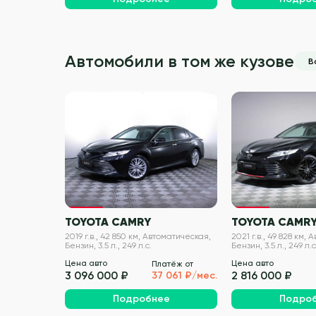
Автомобили в том же кузове
В
VIN проверен
TOYOTA CAMRY
TOYOTA CAMR
2019 г.в., 42 850 км, Автоматическая,
2021 г.в., 49 828 км,
Бензин, 3.5 л., 249 л.с.
Бензин, 3.5 л., 249 л.с
Цена авто
Цена авто
Платёж от
3 096 000 ₽
2 816 000 ₽
37 061 ₽/мес.
Подробнее
Подро