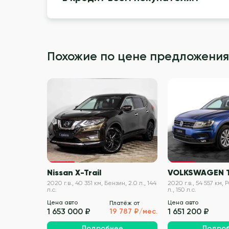
Похожие по цене предложения
VIN проверен
Nissan X-Trail
VOLKSWAGEN 
2020 г.в., 40 351 км, Бензин, 2.0 л., 144
2020 г.в., 54 557 км, 
л.с.
л., 150 л.с.
Цена авто
Цена авто
Платёж от
1 653 000 ₽
1 651 200 ₽
19 787 ₽/мес.
Подробнее
Подро