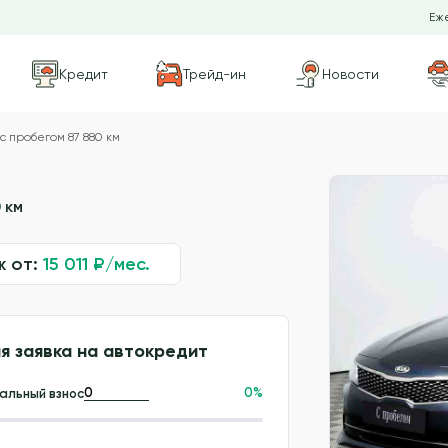
Еже
Кредит
Трейд-ин
Новости
с пробегом 87 880 км
 км
ж от:
15 011
₽/мес.
я заявка на автокредит
0
%
альный взнос