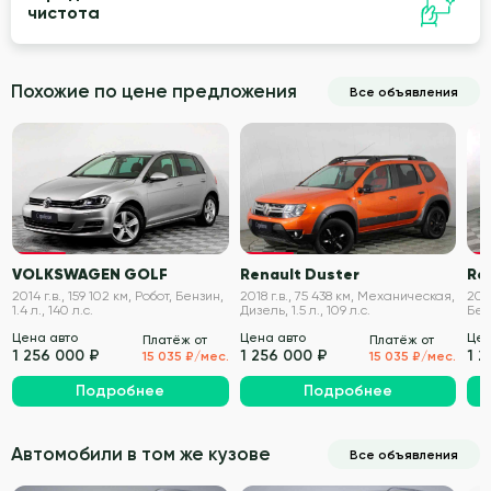
чистота
Похожие по цене предложения
Все объявления
VIN проверен
VIN проверен
VOLKSWAGEN GOLF
Renault Duster
Re
2014 г.в., 159 102 км, Робот, Бензин,
2018 г.в., 75 438 км, Механическая,
201
1.4 л., 140 л.с.
Дизель, 1.5 л., 109 л.с.
Бенз
Цена авто
Цена авто
Цен
Платёж от
Платёж от
1 256 000 ₽
1 256 000 ₽
1 
15 035 ₽/мес.
15 035 ₽/мес.
Подробнее
Подробнее
Автомобили в том же кузове
Все объявления