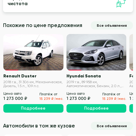
чистота
Похожие по цене предложения
Все объявления
VIN проверен
VIN проверен
Renault Duster
Hyundai Sonata
Fo
2018 г.в., 31 306 км, Механическая,
2019 г.в., 89 958 км,
2018
Дизель, 1.5 л., 109 л.с.
Автоматическая, Бензин, 2.0 л.,
Авт
150 л.с.
л.с.
Цена авто
Цена авто
Цен
Платёж от
Платёж от
1 273 000 ₽
1 273 000 ₽
1 2
15 239 ₽/мес.
15 239 ₽/мес.
Подробнее
Подробнее
Автомобили в том же кузове
Все объявления