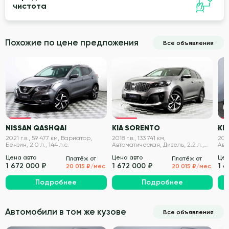
чистота
Похожие по цене предложения
Все объявления
VIN проверен
VIN проверен
NISSAN QASHQAI
KIA SORENTO
KIA
2021 г.в., 59 477 км, Вариатор,
2018 г.в., 133 741 км,
2021
Бензин, 2.0 л., 144 л.с.
Автоматическая, Дизель, 2.2 л.,
Авт
200 л.с.
150 
Цена авто
Цена авто
Цен
Платёж от
Платёж от
1 672 000 ₽
1 672 000 ₽
1 
20 015 ₽/мес.
20 015 ₽/мес.
Подробнее
Подробнее
Автомобили в том же кузове
Все объявления