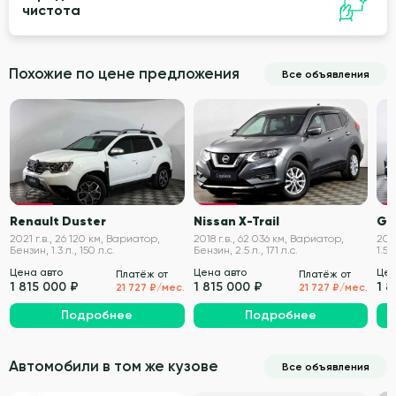
чистота
Похожие по цене предложения
Все объявления
VIN проверен
VIN проверен
Renault Duster
Nissan X-Trail
Ge
2021 г.в., 26 120 км, Вариатор,
2018 г.в., 62 036 км, Вариатор,
2021
Бензин, 1.3 л., 150 л.с.
Бензин, 2.5 л., 171 л.с.
1.5 
Цена авто
Цена авто
Цен
Платёж от
Платёж от
1 815 000 ₽
1 815 000 ₽
1 8
21 727 ₽/мес.
21 727 ₽/мес.
Подробнее
Подробнее
Автомобили в том же кузове
Все объявления