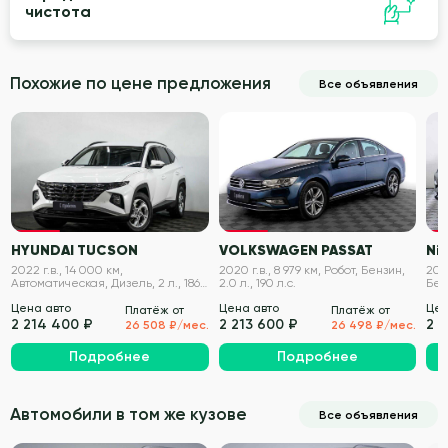
чистота
Похожие по цене предложения
Все объявления
VIN проверен
VIN проверен
HYUNDAI TUCSON
VOLKSWAGEN PASSAT
Nis
2022 г.в., 14 000 км,
2020 г.в., 8 979 км, Робот, Бензин,
2020
Автоматическая, Дизель, 2 л., 186
2.0 л., 190 л.с.
Бенз
л.с.
Цена авто
Цена авто
Цен
Платёж от
Платёж от
2 214 400 ₽
2 213 600 ₽
2 2
26 508 ₽/мес.
26 498 ₽/мес.
Подробнее
Подробнее
Автомобили в том же кузове
Все объявления