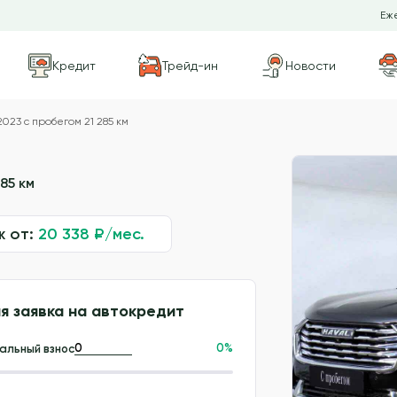
Еже
Кредит
Трейд-ин
Новости
2023 с пробегом 21 285 км
85 км
ж от:
20 338
₽/мес.
я заявка на автокредит
0
%
альный взнос