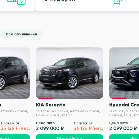
Все объявления
VIN проверен
VIN проверен
n
KIA Sorento
Hyundai Cr
 Автоматическая,
2019 г.в., 40 399 км, Автоматическая,
2022 г.в., 8 907 
.
Бензин, 2.4 л., 188 л.с.
Бензин, 1.6 л., 123
Цена авто
Цена авто
Платёж от
Платёж от
2 099 000 ₽
2 099 000 ₽
25 126 ₽/мес.
25 126 ₽/мес.
бнее
Подробнее
Под