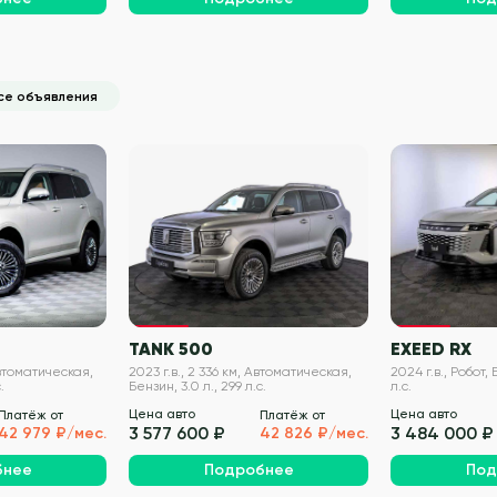
се объявления
VIN проверен
VIN проверен
TANK 500
EXEED RX
Автоматическая,
2023 г.в., 2 336 км, Автоматическая,
2024 г.в., Робот, 
.
Бензин, 3.0 л., 299 л.с.
л.с.
Цена авто
Цена авто
Платёж от
Платёж от
3 577 600 ₽
3 484 000 ₽
42 979 ₽/мес.
42 826 ₽/мес.
бнее
Подробнее
Под