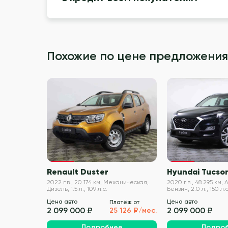
Похожие по цене предложения
VIN проверен
Renault Duster
Hyundai Tucso
2022 г.в., 20 174 км, Механическая,
2020 г.в., 48 295 км,
Дизель, 1.5 л., 109 л.с.
Бензин, 2.0 л., 150 л.с
Цена авто
Цена авто
Платёж от
2 099 000 ₽
2 099 000 ₽
25 126 ₽/мес.
Подробнее
Подро