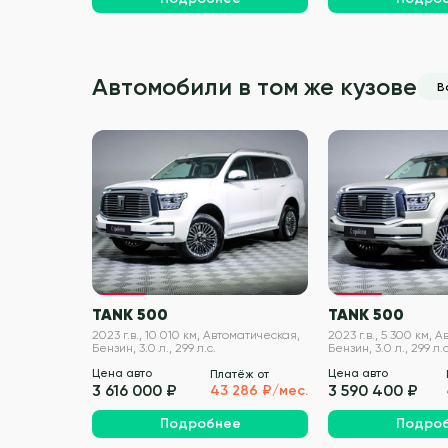
Автомобили в том же кузове
В
VIN проверен
TANK 500
TANK 500
2023 г.в., 10 010 км, Автоматическая,
2023 г.в., 5 300 км, 
Бензин, 3.0 л., 299 л.с.
Бензин, 3.0 л., 299 л.с
Цена авто
Цена авто
Платёж от
3 616 000 ₽
3 590 400 ₽
43 286 ₽/мес.
Подробнее
Подро