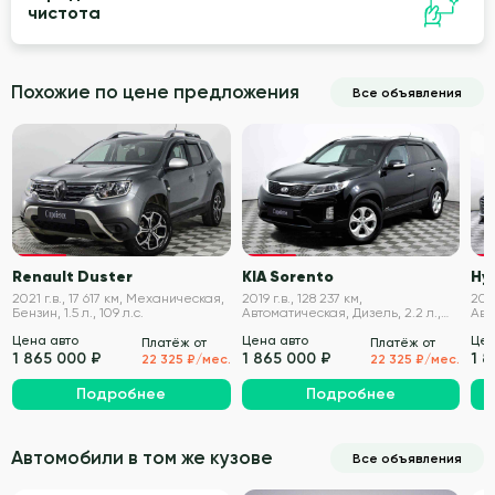
чистота
Похожие по цене предложения
Все объявления
VIN проверен
VIN проверен
Renault Duster
KIA Sorento
Hy
2021 г.в., 17 617 км, Механическая,
2019 г.в., 128 237 км,
2021
Бензин, 1.5 л., 109 л.с.
Автоматическая, Дизель, 2.2 л.,
Авт
197 л.с.
150 
Цена авто
Цена авто
Цен
Платёж от
Платёж от
1 865 000 ₽
1 865 000 ₽
1 
22 325 ₽/мес.
22 325 ₽/мес.
Подробнее
Подробнее
Автомобили в том же кузове
Все объявления