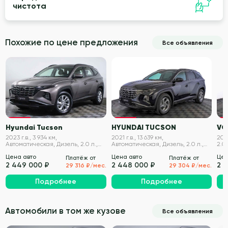
чистота
Похожие по цене предложения
Все объявления
VIN проверен
VIN проверен
Hyundai Tucson
HYUNDAI TUCSON
VO
2023 г.в., 3 934 км,
2021 г.в., 13 639 км,
2020
Автоматическая, Дизель, 2.0 л.,
Автоматическая, Дизель, 2.0 л.,
2.0 
186 л.с.
186 л.с.
Цена авто
Цена авто
Цен
Платёж от
Платёж от
2 449 000 ₽
2 448 000 ₽
2 
29 316 ₽/мес.
29 304 ₽/мес.
Подробнее
Подробнее
Автомобили в том же кузове
Все объявления