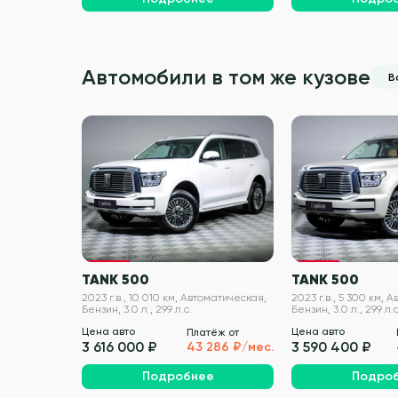
Автомобили в том же кузове
В
VIN проверен
TANK 500
TANK 500
2023 г.в., 10 010 км, Автоматическая,
2023 г.в., 5 300 км, 
Бензин, 3.0 л., 299 л.с.
Бензин, 3.0 л., 299 л.с
Цена авто
Цена авто
Платёж от
3 616 000 ₽
3 590 400 ₽
43 286 ₽/мес.
Подробнее
Подро