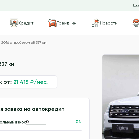
Еже
Кредит
Трейд-ин
Новости
 2016 с пробегом 68 337 км
337 км
ж от:
21 415
₽/мес.
я заявка на автокредит
0
%
альный взнос