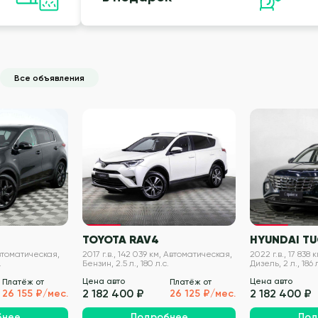
Все объявления
VIN проверен
VIN проверен
TOYOTA RAV4
HYUNDAI T
 Автоматическая,
2017 г.в., 142 039 км, Автоматическая,
2022 г.в., 17 838
.
Бензин, 2.5 л., 180 л.с.
Дизель, 2 л., 186 л
Цена авто
Цена авто
Платёж от
Платёж от
2 182 400 ₽
2 182 400 ₽
26 155 ₽/мес.
26 125 ₽/мес.
бнее
Подробнее
Под