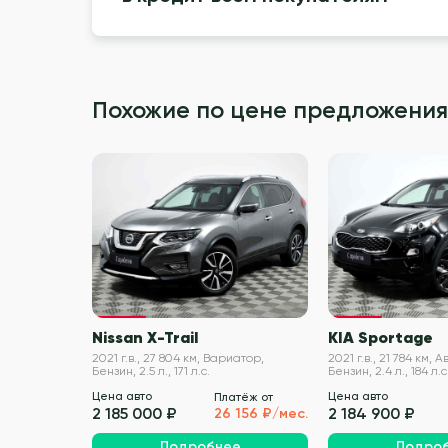
Похожие по цене предложения
VIN проверен
Nissan X-Trail
KIA Sportage
2021 г.в., 27 804 км, Вариатор,
2021 г.в., 21 784 км,
Бензин, 2.5 л., 171 л.с.
Бензин, 2.4 л., 184 л.с
Цена авто
Цена авто
Платёж от
2 185 000 ₽
2 184 900 ₽
26 156 ₽/мес.
Подробнее
Подро