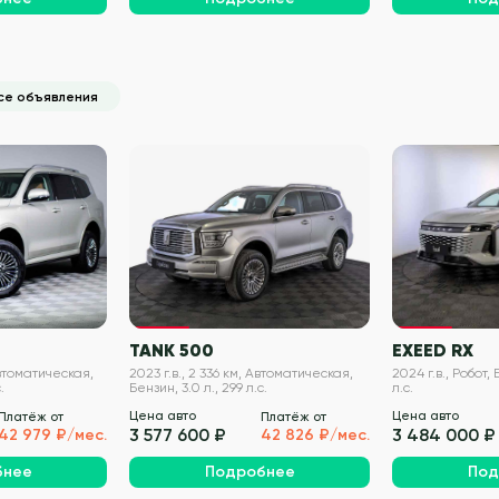
се объявления
VIN проверен
VIN проверен
TANK 500
EXEED RX
Автоматическая,
2023 г.в., 2 336 км, Автоматическая,
2024 г.в., Робот, 
.
Бензин, 3.0 л., 299 л.с.
л.с.
Цена авто
Цена авто
Платёж от
Платёж от
3 577 600 ₽
3 484 000 ₽
42 979 ₽/мес.
42 826 ₽/мес.
бнее
Подробнее
Под