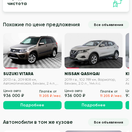
чистота
Похожие по цене предложения
Все объявления
VIN проверен
VIN проверен
SUZUKI VITARA
NISSAN QASHQAI
KI
2013 г.в., 209 808 км,
2019 г.в., 102 789 км, Вариатор,
2017
Автоматическая, Бензин, 2.4 л.,
Бензин, 2.0 л., 144 л.с.
Авт
169 л.с.
л.с.
Цена авто
Цена авто
Цен
Платёж от
Платёж от
936 000 ₽
936 000 ₽
93
11 205 ₽/мес.
11 205 ₽/мес.
Подробнее
Подробнее
Автомобили в том же кузове
Все объявления