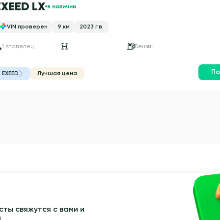
EXEED LX
в наличии
VIN проверен
9 км
2023 г.в.
1 владелец
Бензин
По
EXEED
Лучшая цена
ты свяжутся с вами и
ы