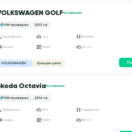
VOLKSWAGEN GOLF
в наличии
VIN проверен
2013 г.в.
3 или более
1.4 л.
Хэтчбек
Бензин
Робот
122 л.с.
По
VOLKSWAGEN
Лучшая цена
Skoda Octavia
в наличии
VIN проверен
2016 г.в.
1 владелец
1.8 л.
Универсал
Бензин
Робот
180 л.с.