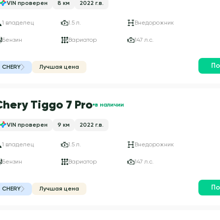
VIN проверен
8 км
2022 г.в.
1 владелец
1.5 л.
Внедорожник
Бензин
Вариатор
147 л.с.
По
CHERY
Лучшая цена
Chery Tiggo 7 Pro
в наличии
VIN проверен
9 км
2022 г.в.
1 владелец
1.5 л.
Внедорожник
Бензин
Вариатор
147 л.с.
По
CHERY
Лучшая цена