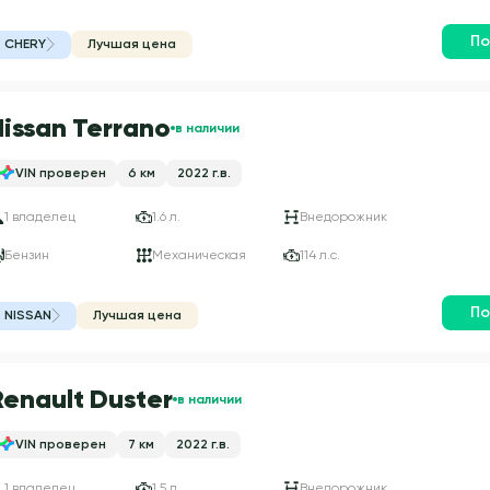
По
CHERY
Лучшая цена
Nissan Terrano
в наличии
VIN проверен
6 км
2022 г.в.
1 владелец
1.6 л.
Внедорожник
Бензин
Механическая
114 л.с.
По
NISSAN
Лучшая цена
Renault Duster
в наличии
VIN проверен
7 км
2022 г.в.
1 владелец
1.5 л.
Внедорожник