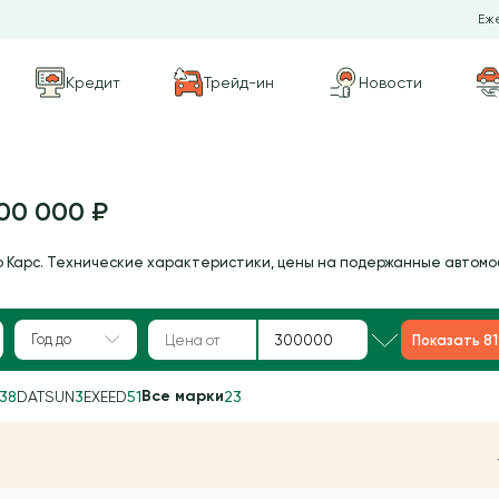
Еже
Кредит
Трейд-ин
Новости
00 000 ₽
о Карс. Технические характеристики, цены на подержанные автомо
Год до
Показать 8
Все марки
38
DATSUN
3
EXEED
51
23