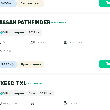
По
SKODA
Лучшая цена
NISSAN PATHFINDER
в наличии
VIN проверен
2015 г.в.
3.5 л.
Бензин
Вариатор
249 л.с.
По
NISSAN
Лучшая цена
EXEED TXL
в наличии
VIN проверен
4 км
2022 г.в.
1 владелец
Бензин