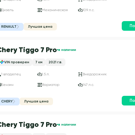
Дизель
Механическая
109 л.с.
По
RENAULT
Лучшая цена
Chery Tiggo 7 Pro
в наличии
VIN проверен
7 км
2021 г.в.
1 владелец
1.5 л.
Внедорожник
Бензин
Вариатор
147 л.с.
По
CHERY
Лучшая цена
Chery Tiggo 7 Pro
в наличии