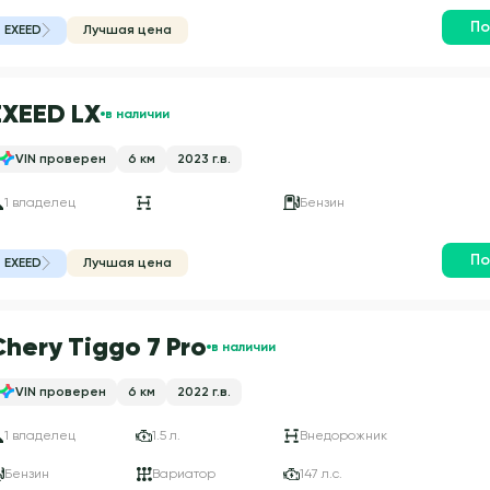
По
EXEED
Лучшая цена
EXEED LX
в наличии
VIN проверен
6 км
2023 г.в.
1 владелец
Бензин
По
EXEED
Лучшая цена
Chery Tiggo 7 Pro
в наличии
VIN проверен
6 км
2022 г.в.
1 владелец
1.5 л.
Внедорожник
Бензин
Вариатор
147 л.с.