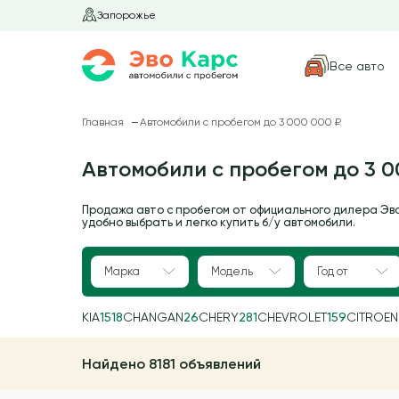
Запорожье
Все авто
Главная
Автомобили с пробегом до 3 000 000 ₽
Автомобили с пробегом до 3 0
Продажа авто с пробегом от официального дилера Эв
удобно выбрать и легко купить б/у автомобили.
Марка
Модель
Год от
KIA
1518
CHANGAN
26
CHERY
281
CHEVROLET
159
CITROEN
Найдено 8181 объявлений