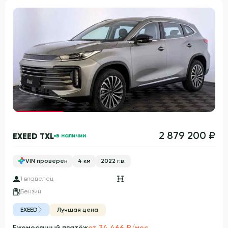
Гарантия 3 года
2 879 200 ₽
EXEED TXL
в наличии
VIN проверен
4 км
2022 г.в.
1 владелец
Бензин
EXEED
Лучшая цена
Ежемесячный платёж
от 34 466 ₽/мес.