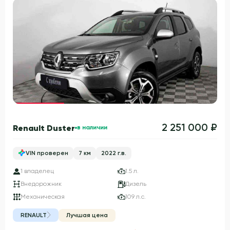
Гарантия 3 года
2 251 000 ₽
Renault Duster
в наличии
VIN проверен
7 км
2022 г.в.
1 владелец
1.5 л.
Внедорожник
Дизель
Механическая
109 л.с.
RENAULT
Лучшая цена