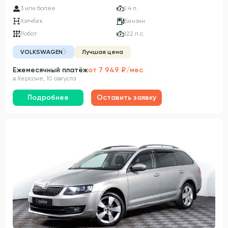
3 или более
1.4 л.
Хэтчбек
Бензин
Робот
122 л.с.
VOLKSWAGEN
Лучшая цена
Ежемесячный платёж
от 7 949 ₽/мес.
в Херсоне, 10 августа
Подробнее
Оставить заявку
Гарантия 3 года