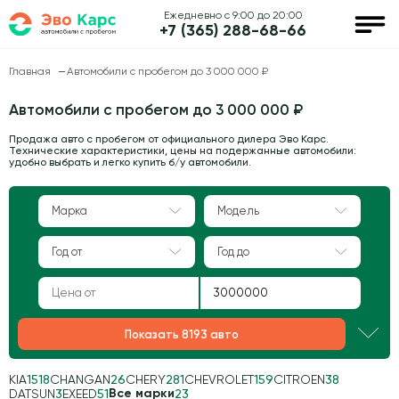
Ежедневно с 9:00 до 20:00
+7 (365) 288-68-66
Главная
Автомобили с пробегом до 3 000 000 ₽
Автомобили с пробегом до 3 000 000 ₽
Продажа авто с пробегом от официального дилера Эво Карс.
Технические характеристики, цены на подержанные автомобили:
удобно выбрать и легко купить б/у автомобили.
Марка
Модель
Год от
Год до
Показать 8193 авто
KIA
1518
CHANGAN
26
CHERY
281
CHEVROLET
159
CITROEN
38
Все марки
DATSUN
3
EXEED
51
23