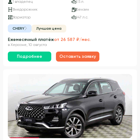
1 владелец
1.5 л.
Внедорожник
Бензин
Вариатор
147 л.с.
CHERY
Лучшая цена
Ежемесячный платёж
от 26 587 ₽/мес.
в Херсоне, 10 августа
Подробнее
Оставить заявку
Гарантия 3 года