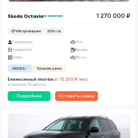
1 270 000 ₽
Skoda Octavia
в наличии
VIN проверен
2016 г.в.
1 владелец
1.8 л.
Универсал
Бензин
Робот
180 л.с.
SKODA
Лучшая цена
Ежемесячный платёж
от 15 203 ₽/мес.
в Херсоне, 10 августа
Подробнее
Оставить заявку