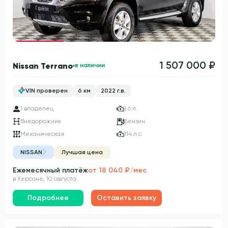
Гарантия 3 года
1 507 000 ₽
Nissan Terrano
в наличии
VIN проверен
6 км
2022 г.в.
1 владелец
1.6 л.
Внедорожник
Бензин
Механическая
114 л.с.
NISSAN
Лучшая цена
Ежемесячный платёж
от 18 040 ₽/мес.
в Херсоне, 10 августа
Подробнее
Оставить заявку