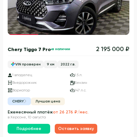
Гарантия 3 года
2 195 000 ₽
Chery Tiggo 7 Pro
в наличии
VIN проверен
9 км
2022 г.в.
1 владелец
1.5 л.
Внедорожник
Бензин
Вариатор
147 л.с.
CHERY
Лучшая цена
Ежемесячный платёж
от 26 276 ₽/мес.
в Херсоне, 10 августа
Подробнее
Оставить заявку