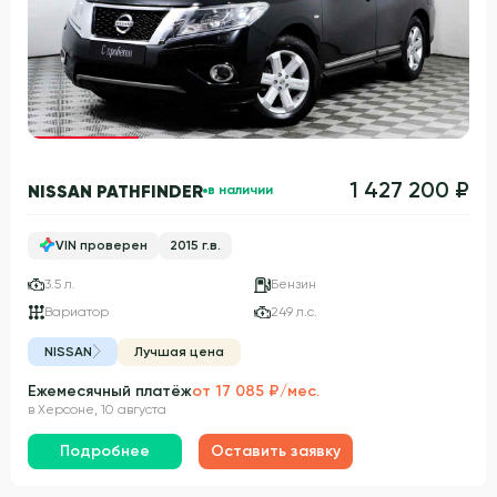
Гарантия 3 года
1 427 200 ₽
NISSAN PATHFINDER
в наличии
VIN проверен
2015 г.в.
3.5 л.
Бензин
Вариатор
249 л.с.
NISSAN
Лучшая цена
Ежемесячный платёж
от 17 085 ₽/мес.
в Херсоне, 10 августа
Подробнее
Оставить заявку