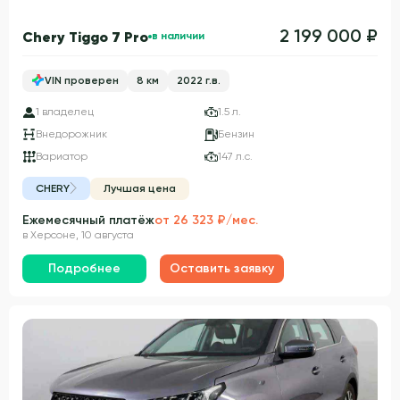
2 199 000 ₽
Chery Tiggo 7 Pro
в наличии
VIN проверен
8 км
2022 г.в.
1 владелец
1.5 л.
Внедорожник
Бензин
Вариатор
147 л.с.
CHERY
Лучшая цена
Ежемесячный платёж
от 26 323 ₽/мес.
в Херсоне, 10 августа
Подробнее
Оставить заявку