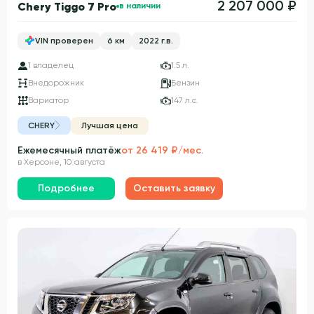
2 207 000 ₽
Chery Tiggo 7 Pro
в наличии
VIN проверен
6 км
2022 г.в.
1 владелец
1.5 л.
Внедорожник
Бензин
Вариатор
147 л.с.
CHERY
Лучшая цена
Ежемесячный платёж
от 26 419 ₽/мес.
в Херсоне, 10 августа
Подробнее
Оставить заявку