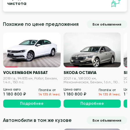
чистота
Похожие по цене предложения
Все объявления
VIN проверен
VIN проверен
VOLKSWAGEN PASSAT
SKODA OCTAVIA
SK
2018 г.в., 94 835 км, Робот, Бензин,
2021 г.в., 168 000 км,
2018
1.4 л., 150 л.с.
Механическая, Бензин, 1.6 л., 110
1.4 
л.с.
Цена авто
Цена авто
Цен
Платёж от
Платёж от
1 180 800 ₽
1 180 800 ₽
1 1
14 135 ₽/мес.
14 135 ₽/мес.
Подробнее
Подробнее
Автомобили в том же кузове
Все объявления