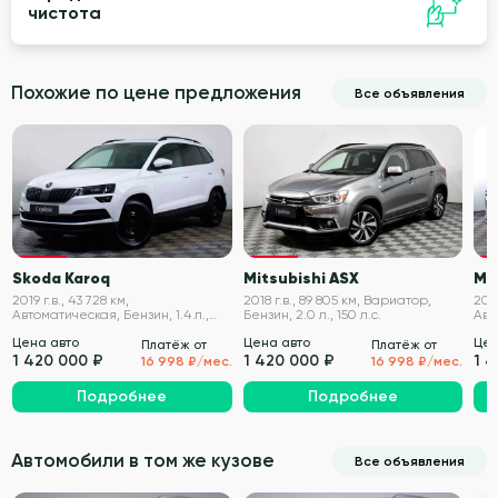
чистота
Похожие по цене предложения
Все объявления
VIN проверен
VIN проверен
Skoda Karoq
Mitsubishi ASX
Ma
2019 г.в., 43 728 км,
2018 г.в., 89 805 км, Вариатор,
2017
Автоматическая, Бензин, 1.4 л.,
Бензин, 2.0 л., 150 л.с.
Авт
150 л.с.
194 
Цена авто
Цена авто
Цен
Платёж от
Платёж от
1 420 000 ₽
1 420 000 ₽
1 
16 998 ₽/мес.
16 998 ₽/мес.
Подробнее
Подробнее
Автомобили в том же кузове
Все объявления