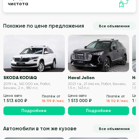
чистота
Похожие по цене предложения
Все объявления
VIN проверен
VIN проверен
SKODA KODIAQ
Haval Jolion
Ha
2019 г.в., 160 000 км, Робот,
2021 г.в., 21 646 км, Робот, Бензин,
2019
Бензин, 2 л., 180 л.с.
1.5 л., 143 л.с.
1.5 
Цена авто
Цена авто
Цен
Платёж от
Платёж от
1 513 600 ₽
1 513 000 ₽
1 5
18 119 ₽/мес.
18 112 ₽/мес.
Подробнее
Подробнее
Автомобили в том же кузове
Все объявления