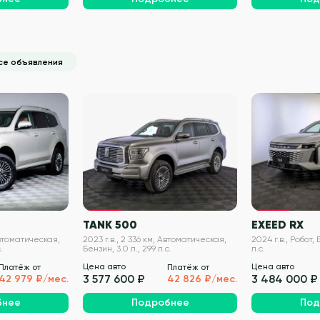
се объявления
VIN проверен
VIN проверен
TANK 500
EXEED RX
Автоматическая,
2023 г.в., 2 336 км, Автоматическая,
2024 г.в., Робот, 
.
Бензин, 3.0 л., 299 л.с.
л.с.
Цена авто
Цена авто
Платёж от
Платёж от
3 577 600 ₽
3 484 000 ₽
42 979 ₽/мес.
42 826 ₽/мес.
бнее
Подробнее
Под