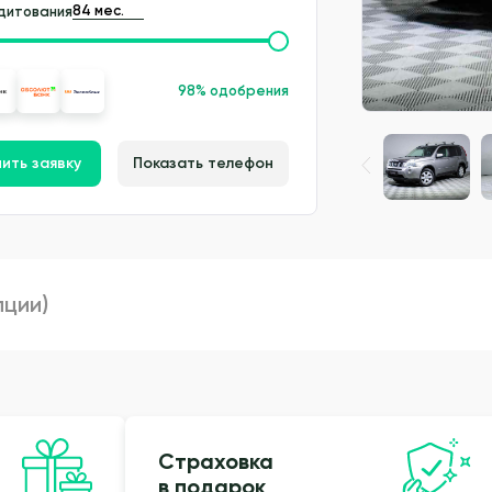
дитования
98% одобрения
ить заявку
Показать телефон
пции)
Страховка
в подарок