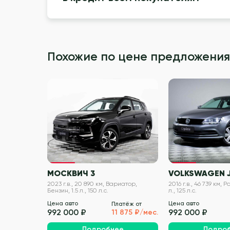
Похожие по цене предложения
VIN проверен
МОСКВИЧ 3
VOLKSWAGEN 
2023 г.в., 20 890 км, Вариатор,
2016 г.в., 46 739 км, Р
Бензин, 1.5 л., 150 л.с.
л., 125 л.с.
Цена авто
Цена авто
Платёж от
992 000 ₽
992 000 ₽
11 875 ₽/мес.
Подробнее
Подро