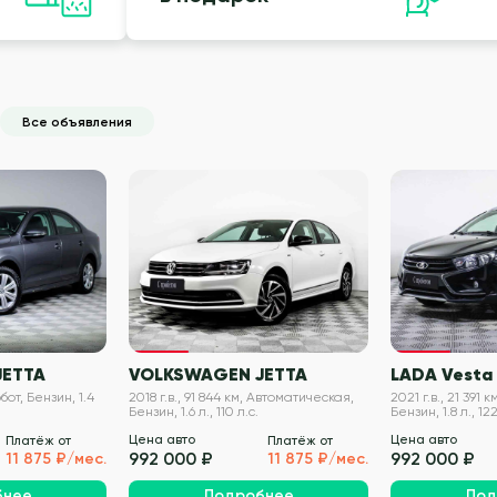
Все объявления
VIN проверен
VIN проверен
JETTA
VOLKSWAGEN JETTA
LADA Vesta
обот, Бензин, 1.4
2018 г.в., 91 844 км, Автоматическая,
2021 г.в., 21 391
Бензин, 1.6 л., 110 л.с.
Бензин, 1.8 л., 122
Цена авто
Цена авто
Платёж от
Платёж от
992 000 ₽
992 000 ₽
11 875 ₽/мес.
11 875 ₽/мес.
бнее
Подробнее
Под