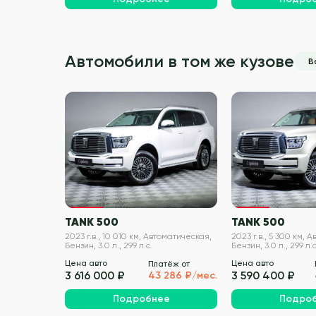
Автомобили в том же кузове
В
VIN проверен
TANK 500
TANK 500
2023 г.в., 10 010 км, Автоматическая,
2023 г.в., 5 300 км, 
Бензин, 3.0 л., 299 л.с.
Бензин, 3.0 л., 299 л.с
Цена авто
Цена авто
Платёж от
3 616 000 ₽
3 590 400 ₽
43 286 ₽/мес.
Подробнее
Подро