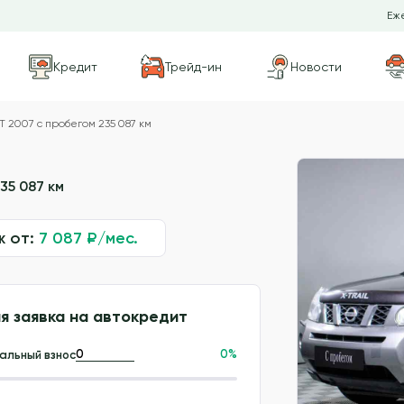
Еже
Кредит
Трейд-ин
Новости
T 2007 с пробегом 235 087 км
35 087 км
ж от:
7 087
₽/мес.
я заявка на автокредит
0
%
альный взнос