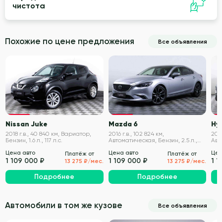
чистота
Похожие по цене предложения
Все объявления
VIN проверен
VIN проверен
Nissan Juke
Mazda 6
Hy
2018 г.в., 40 840 км, Вариатор,
2016 г.в., 102 824 км,
2012
Бензин, 1.6 л., 117 л.с.
Автоматическая, Бензин, 2.5 л.,
Авт
192 л.с.
175 
Цена авто
Цена авто
Цен
Платёж от
Платёж от
1 109 000 ₽
1 109 000 ₽
1 1
13 275 ₽/мес.
13 275 ₽/мес.
Подробнее
Подробнее
Автомобили в том же кузове
Все объявления