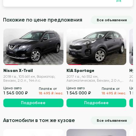
Похожие по цене предложения
Все объявления
VIN проверен
VIN проверен
Nissan X-Trail
KIA Sportage
Hy
2018 г.в., 105 661 км, Вариатор,
2017 г.в., 46 552 км,
2018
Бензин, 2.0 л., 144 л.с.
Автоматическая, Бензин, 2.0 л.,
Авт
150 л.с.
150 
Цена авто
Цена авто
Цен
Платёж от
Платёж от
1 545 000 ₽
1 545 000 ₽
1 
18 495 ₽/мес.
18 495 ₽/мес.
Подробнее
Подробнее
Автомобили в том же кузове
Все объявления