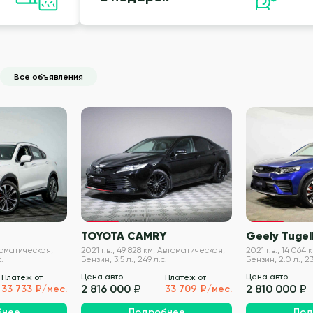
Все объявления
VIN проверен
VIN проверен
TOYOTA CAMRY
Geely Tugel
втоматическая,
2021 г.в., 49 828 км, Автоматическая,
2021 г.в., 14 064
.
Бензин, 3.5 л., 249 л.с.
Бензин, 2.0 л., 23
Цена авто
Цена авто
Платёж от
Платёж от
2 816 000 ₽
2 810 000 ₽
33 733 ₽/мес.
33 709 ₽/мес.
бнее
Подробнее
Под