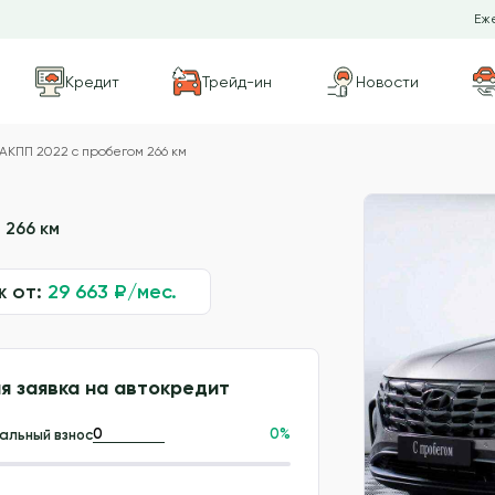
Еже
Кредит
Трейд-ин
Новости
 АКПП 2022 с пробегом 266 км
 266 км
ж от:
29 663
₽/мес.
я заявка на автокредит
0
%
альный взнос