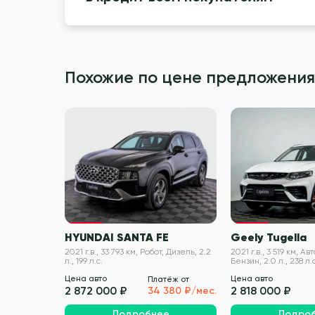
Похожие по цене предложения
VIN проверен
HYUNDAI SANTA FE
Geely Tugella
2021 г.в., 33 793 км, Робот, Дизель, 2.2
2021 г.в., 3 519 км, А
л., 199 л.с.
Бензин, 2.0 л., 238 л.с
Цена авто
Цена авто
Платёж от
2 872 000 ₽
2 818 000 ₽
34 380 ₽/мес.
Подробнее
Подро