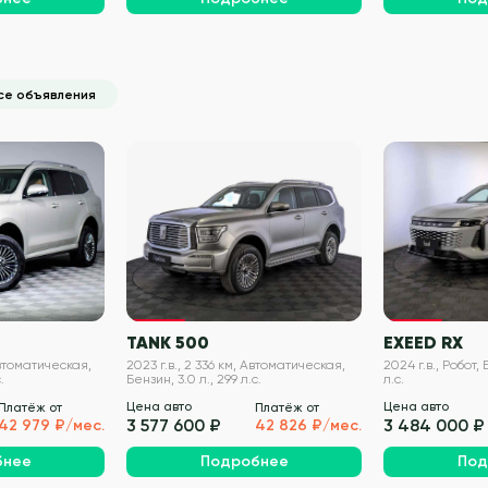
се объявления
VIN проверен
VIN проверен
TANK 500
EXEED RX
Автоматическая,
2023 г.в., 2 336 км, Автоматическая,
2024 г.в., Робот, 
.
Бензин, 3.0 л., 299 л.с.
л.с.
Цена авто
Цена авто
Платёж от
Платёж от
3 577 600 ₽
3 484 000 ₽
42 979 ₽/мес.
42 826 ₽/мес.
бнее
Подробнее
Под