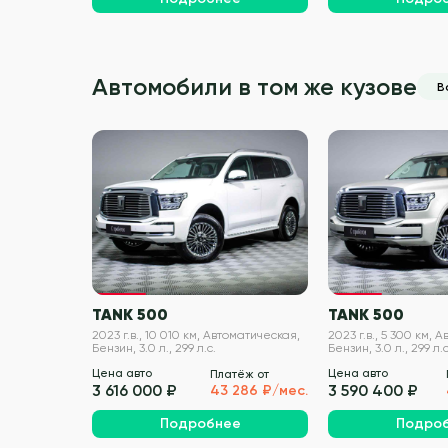
Автомобили в том же кузове
В
VIN проверен
TANK 500
TANK 500
2023 г.в., 10 010 км, Автоматическая,
2023 г.в., 5 300 км, 
Бензин, 3.0 л., 299 л.с.
Бензин, 3.0 л., 299 л.с
Цена авто
Цена авто
Платёж от
3 616 000 ₽
3 590 400 ₽
43 286 ₽/мес.
Подробнее
Подро