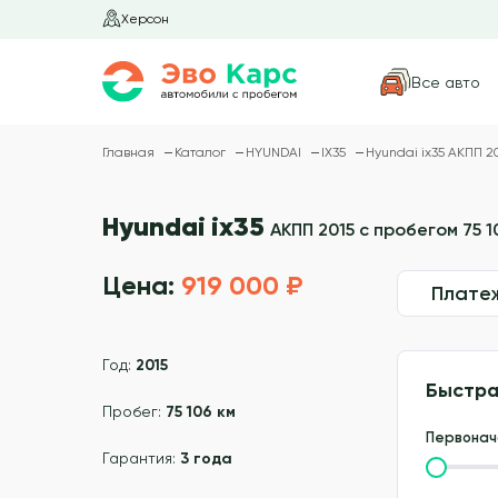
Херсон
Все авто
Главная
Каталог
HYUNDAI
IX35
Hyundai ix35 АКПП 20
Hyundai ix35
АКПП 2015 с пробегом 75 1
Цена:
919 000 ₽
Плате
Год:
2015
Быстра
Пробег:
75 106 км
Первонач
Гарантия:
3 года