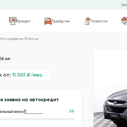
Еже
Кредит
Трейд-ин
Новости
15 с пробегом 75 106 км
06 км
ж от:
11 001
₽/мес.
я заявка на автокредит
0
%
альный взнос