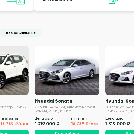
Все объявления
VIN проверен
VIN проверен
Hyundai Sonata
Hyundai So
Вариатор, Бензин,
2019 г.в., 74 843 км, Автоматическая,
2019 г.в., 66 046
Бензин, 2.0 л., 150 л.с.
Бензин, 2.4 л., 188
Цена авто
Цена авто
Платёж от
Платёж от
1 319 000 ₽
1 319 000 ₽
15 789 ₽/мес.
15 789 ₽/мес.
бнее
Подробнее
Под