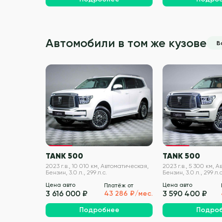
Автомобили в том же кузове
В
VIN проверен
TANK 500
TANK 500
2023 г.в., 10 010 км, Автоматическая,
2023 г.в., 5 300 км, 
Бензин, 3.0 л., 299 л.с.
Бензин, 3.0 л., 299 л.с
Цена авто
Цена авто
Платёж от
3 616 000 ₽
3 590 400 ₽
43 286 ₽/мес.
Подробнее
Подро