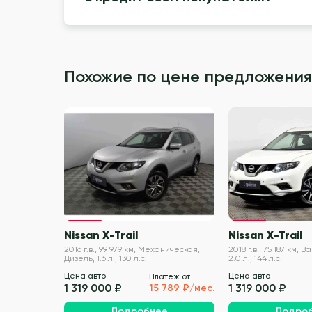
Похожие по цене предложения
VIN проверен
Nissan X-Trail
Nissan X-Trail
2016 г.в., 99 979 км, Механическая,
2018 г.в., 75 187 км, 
Дизель, 1.6 л., 130 л.с.
2.0 л., 144 л.с.
Цена авто
Цена авто
Платёж от
1 319 000 ₽
1 319 000 ₽
15 789 ₽/мес.
Подробнее
Подро