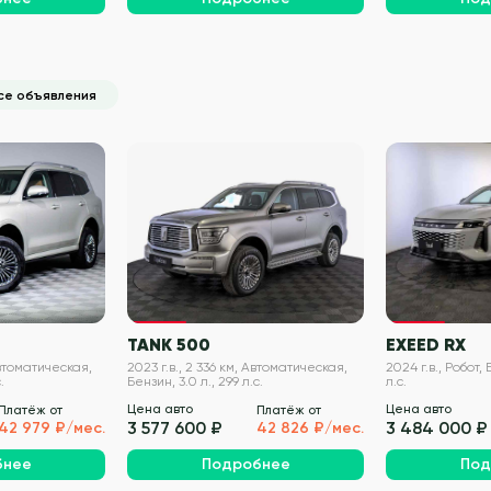
се объявления
VIN проверен
VIN проверен
TANK 500
EXEED RX
Автоматическая,
2023 г.в., 2 336 км, Автоматическая,
2024 г.в., Робот, 
.
Бензин, 3.0 л., 299 л.с.
л.с.
Цена авто
Цена авто
Платёж от
Платёж от
3 577 600 ₽
3 484 000 ₽
42 979 ₽/мес.
42 826 ₽/мес.
бнее
Подробнее
Под