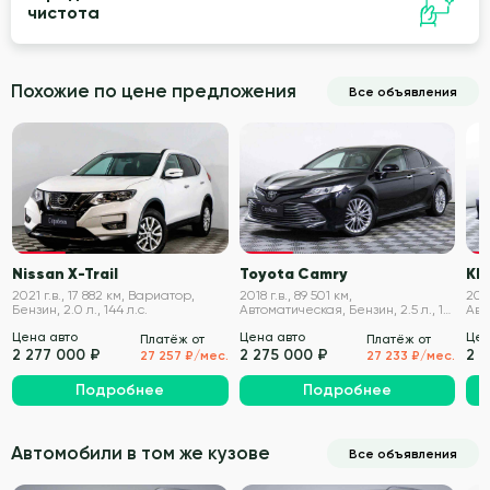
чистота
Похожие по цене предложения
Все объявления
VIN проверен
VIN проверен
Nissan X-Trail
Toyota Camry
KIA
2021 г.в., 17 882 км, Вариатор,
2018 г.в., 89 501 км,
2020
Бензин, 2.0 л., 144 л.с.
Автоматическая, Бензин, 2.5 л., 181
Авт
л.с.
194 
Цена авто
Цена авто
Цен
Платёж от
Платёж от
2 277 000 ₽
2 275 000 ₽
2 
27 257 ₽/мес.
27 233 ₽/мес.
Подробнее
Подробнее
Автомобили в том же кузове
Все объявления