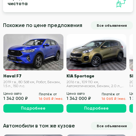
чистота
Похожие по цене предложения
Все объявления
VIN проверен
VIN проверен
Haval F7
KIA Sportage
SK
2019 г.в., 80 568 км, Робот, Бензин,
2016 г.в., 109 110 км,
2021
1.5 л., 150 л.с.
Автоматическая, Бензин, 2.0 л.,
1.4 
150 л.с.
Цена авто
Цена авто
Цен
Платёж от
Платёж от
1 342 000 ₽
1 342 000 ₽
1 3
16 065 ₽/мес.
16 065 ₽/мес.
Подробнее
Подробнее
Автомобили в том же кузове
Все объявления