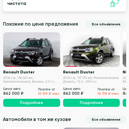
чистота
Похожие по цене предложения
Все объявления
VIN проверен
VIN проверен
Renault Duster
Renault Duster
Nis
2016 г.в., 136 561 км,
2016 г.в., 117 175 км, Механическая,
2015
Автоматическая, Бензин, 2.0 л.,
Дизель, 1.5 л., 109 л.с.
Бенз
143 л.с.
Цена авто
Цена авто
Цен
Платёж от
Платёж от
862 000 ₽
862 000 ₽
86
10 319 ₽/мес.
10 319 ₽/мес.
Подробнее
Подробнее
Автомобили в том же кузове
Все объявления