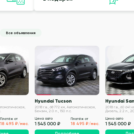
Все объявления
VIN проверен
VIN проверен
Hyundai Tucson
Hyundai San
 Автоматическая,
2018 г.в., 68 772 км, Автоматическая,
2018 г.в., 60 641
.
Бензин, 2.0 л., 150 л.с.
Дизель, 2.2 л., 20
Цена авто
Цена авто
Платёж от
Платёж от
1 545 000 ₽
1 545 000 ₽
18 495 ₽/мес.
18 495 ₽/мес.
бнее
Подробнее
Под