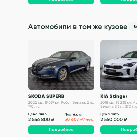
Автомобили в том же кузове
В
VIN проверен
SKODA SUPERB
KIA Stinger
2022 г.в., 19 639 км, Робот, Бензин, 2 л.,
2018 г.в., 95 235 км,
190 л.с.
Бензин, 3.3 л., 370 л.с
Цена авто
Цена авто
Платёж от
2 556 800 ₽
2 550 000 ₽
30 607 ₽/мес.
Подробнее
Подро