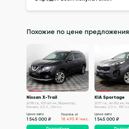
Похожие по цене предложения
VIN проверен
Nissan X-Trail
KIA Sportage
2018 г.в., 105 661 км, Вариатор,
2017 г.в., 46 552 км,
Бензин, 2.0 л., 144 л.с.
Бензин, 2.0 л., 150 л.с
Цена авто
Цена авто
Платёж от
1 545 000 ₽
1 545 000 ₽
18 495 ₽/мес.
Подробнее
Подро