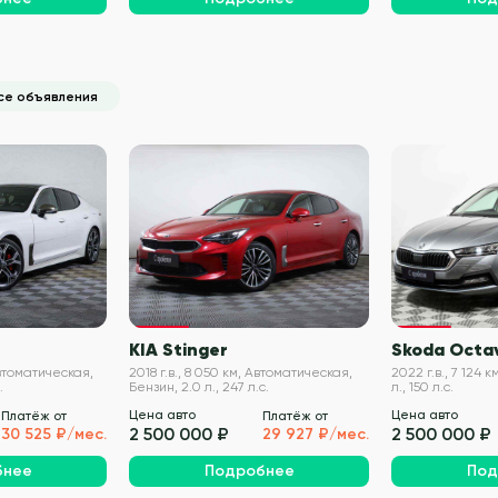
се объявления
VIN проверен
VIN проверен
KIA Stinger
Skoda Octa
 Автоматическая,
2018 г.в., 8 050 км, Автоматическая,
2022 г.в., 7 124 к
.
Бензин, 2.0 л., 247 л.с.
л., 150 л.с.
Цена авто
Цена авто
Платёж от
Платёж от
2 500 000 ₽
2 500 000 ₽
30 525 ₽/мес.
29 927 ₽/мес.
бнее
Подробнее
Под