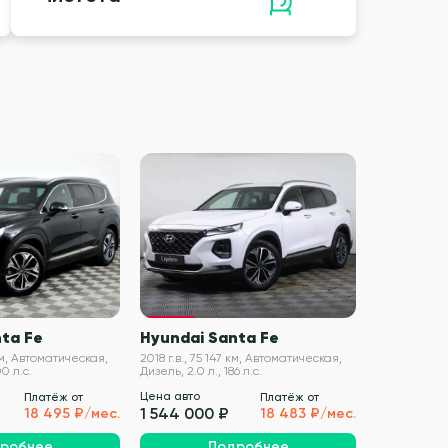
VIN проверен
VIN проверен
ta Fe
Hyundai Santa Fe
HYUNDAI
 км, Автоматическая,
2018 г.в., 75 147 км, Автоматическая,
2018 г.в., 78
0 л.с.
Дизель, 2.0 л., 186 л.с.
Бензин, 2.4 л.
Цена авто
Цена авто
Платёж от
Платёж от
1 544 000 ₽
1 544 00
18 495 ₽/мес.
18 483 ₽/мес.
робнее
Подробнее