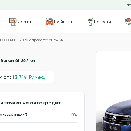
Еже
Кредит
Трейд-ин
Новости
OLO АКПП 2020 с пробегом 61 267 км
бегом 61 267 км
ж от:
13 714
₽/мес.
я заявка на автокредит
0
%
альный взнос