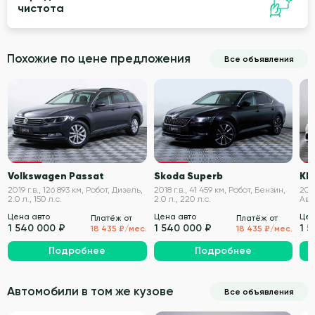
чистота
Похожие по цене предложения
Все объявления
VIN проверен
VIN проверен
Volkswagen Passat
Skoda Superb
KI
2019 г.в., 126 893 км, Робот, Дизель,
2018 г.в., 41 459 км, Робот, Бензин,
2020
2.0 л., 150 л.с.
2.0 л., 220 л.с.
Авт
150 
Цена авто
Цена авто
Цен
Платёж от
Платёж от
1 540 000 ₽
1 540 000 ₽
1 
18 435 ₽/мес.
18 435 ₽/мес.
Подробнее
Подробнее
Автомобили в том же кузове
Все объявления