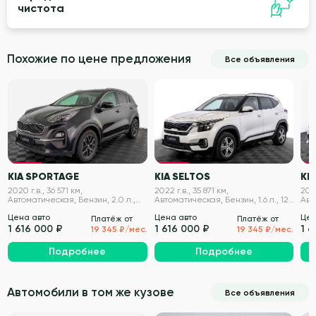
чистота
Похожие по цене предложения
Все объявления
VIN проверен
VIN проверен
KIA SPORTAGE
KIA SELTOS
KIA
2020 г.в., 36 571 км,
2022 г.в., 35 871 км,
2020
Автоматическая, Бензин, 2.0 л.,
Автоматическая, Бензин, 1.6 л., 121
Авт
150 л.с.
л.с.
194 
Цена авто
Цена авто
Цен
Платёж от
Платёж от
1 616 000 ₽
1 616 000 ₽
1 6
19 345 ₽/мес.
19 345 ₽/мес.
Подробнее
Подробнее
Автомобили в том же кузове
Все объявления