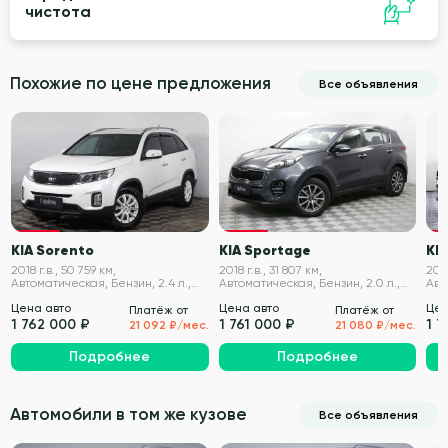
чистота
Похожие по цене предложения
Все объявления
VIN проверен
VIN проверен
KIA Sorento
KIA Sportage
KI
2018 г.в., 50 759 км,
2018 г.в., 31 807 км,
2019
Автоматическая, Бензин, 2.4 л.,
Автоматическая, Бензин, 2.0 л.,
Авт
175 л.с.
150 л.с.
184 
Цена авто
Цена авто
Цен
Платёж от
Платёж от
1 762 000 ₽
1 761 000 ₽
1 
21 092 ₽/мес.
21 080 ₽/мес.
Подробнее
Подробнее
Автомобили в том же кузове
Все объявления